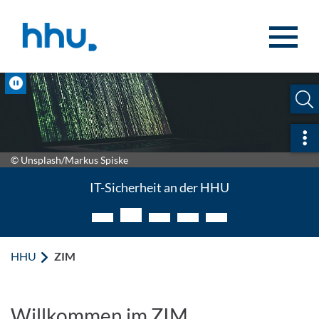
Zum Inhalt springen
Zur Suche springen
Pause
Sch
© Unsplash/Markus Spiske
IT-Sicherheit an der HHU
HHU
ZIM
Willkommen im ZIM