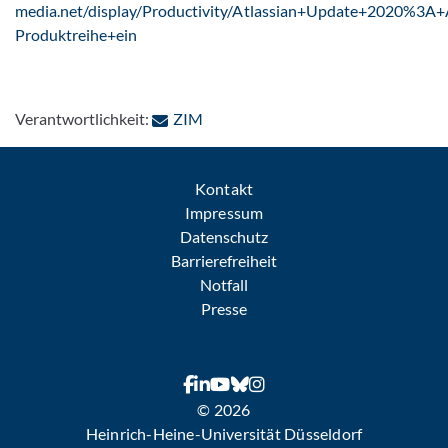
media.net/display/Productivity/Atlassian+Update+2020%3A+A
Produktreihe+ein
: Per E-Mail kontaktieren
Verantwortlichkeit:
ZIM
Kontakt
Impressum
Datenschutz
Barrierefreiheit
Notfall
Presse
© 2026
Heinrich-Heine-Universität Düsseldorf