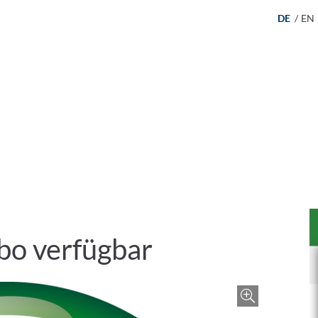
DE
/
EN
ebo verfügbar
Zoom