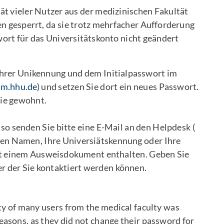
ät vieler Nutzer aus der medizinischen Fakultät
 gesperrt, da sie trotz mehrfacher Aufforderung
rt für das Universitätskonto nicht geändert
 Ihrer Unikennung und dem Initialpasswort im
dm.hhu.de
) und setzen Sie dort ein neues Passwort.
ie gewohnt.
 so senden Sie bitte eine E-Mail an den Helpdesk (
Ihren Namen, Ihre Universiätskennung oder Ihre
it einem Ausweisdokument enthalten. Geben Sie
r der Sie kontaktiert werden können.
ity of many users from the medical faculty was
easons, as they did not change their password for