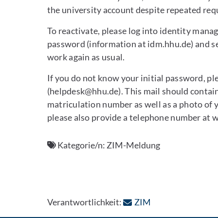
the university account despite repeated requ
To reactivate, please log into identity mana
password (information at idm.hhu.de) and set
work again as usual.
If you do not know your initial password, pl
(helpdesk@hhu.de). This mail should contain
matriculation number as well as a photo of y
please also provide a telephone number at w
Kategorie/n:
ZIM-Meldung
: Per E-Mail kont
Verantwortlichkeit:
ZIM